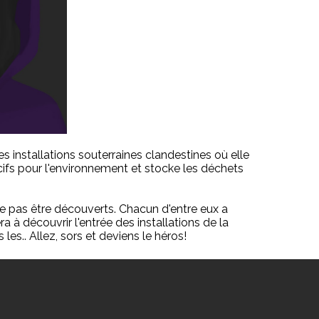
dévoilés et nous allons le faire savoir au 
100
!!! 

nstallations souterraines clandestines où elle 
 viendrait! Mais ... comment je peux être sûr que 
 de m'assurer que c'est bien toi. Résous le 
 Résous cette énigme pour moi et je te ferais 
Share
20
30
30
10
cifs pour l'environnement et stocke les déchets 
ous ces questions et je verrais si je peux te faire 
Share
Share
Share
Share
Share
e pas être découverts. Chacun d'entre eux a 
a à découvrir l'entrée des installations de la 
les.. Allez, sors et deviens le héros!