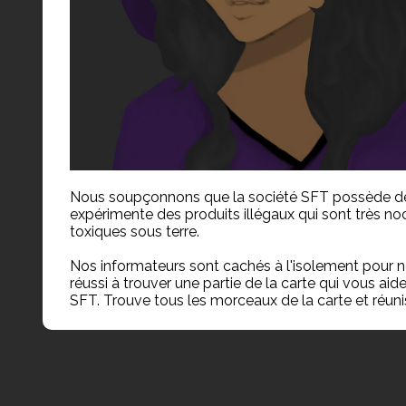
Les intentions de la société SFT ont finalement été 
monde entier...., 

Grâce à toi, le monde pourra désormais être meilleur
Nous soupçonnons que la société SFT possède des i
L'Agence Spéciale de la Terre m'a dit que quelqu'un
J'ai ce que tu cherches, mais l'agence m'a demandé
Est-ce bien à toi que je dois donner l'information ?
Nous t'en remercions!
expérimente des produits illégaux qui sont très no
c'est bien toi? Je dois m'en assurer ... pour celà, rés
confiance.
toxiques sous terre.

confiance.
Nos informateurs sont cachés à l'isolement pour n
réussi à trouver une partie de la carte qui vous aider
SFT. Trouve tous les morceaux de la carte et réunis 