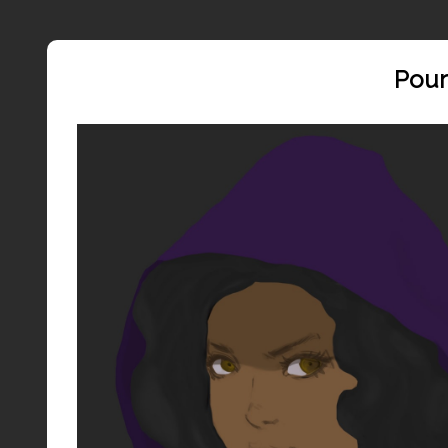
<
Pour
Prends toi en photo (selfie) et envoies la  nous pour 